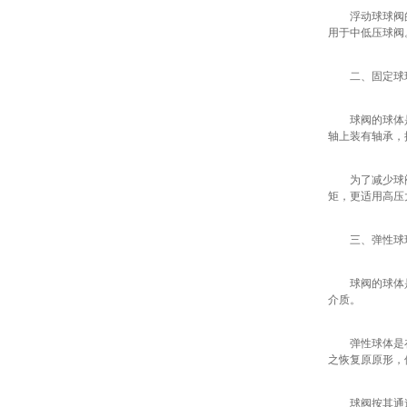
浮动球球阀
用于中低压球阀
二、固定球
球阀的球体
轴上装有轴承，
为了减少球
矩，更适用高压
三、弹性球
球阀的球体
介质。
弹性球体是
之恢复原原形，
球阀按其通