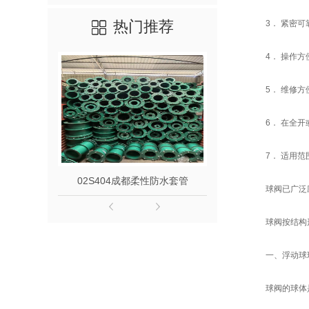
热门推荐
3． 紧密
4． 操作
5． 维修
6． 在全
7． 适用
02S404成都柔性防水套管
成都不锈钢柔
球阀已广泛
球阀按结构
一、浮动球
球阀的球体