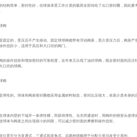
的结构简单，密封性好，但球体承受工作介质的载荷全部传给了出口密封圈，因此要
。
球阀
是固定的，受压后不产生移动。固定球球阀都带有浮动阀座，受介质压力后，阀座产生
操作扭距小，适用于高压和大口径的阀门。
阀的操作扭矩和增加密封的可靠程度，近年来又出现了油封球阀，既在密封面间压注
大口径的球阀。
球阀
是弹性的。球体和阀座密封圈都采用金属材料制造，密封比压很大，依靠介质本身的
在球体内壁的下端开一条弹性槽，而获得弹性。当关闭通道时，用阀杆的楔形头使球
使球体与阀座之间出现很小的间隙，可以减少密封面的摩擦和操作扭矩。
道位置可分为直通式，三通式和直角式。后两种球阀用于分配介质与改变介质的。