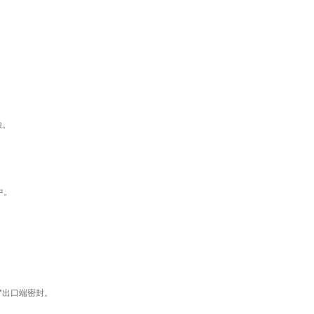
蚀。
大环刚性防水套管
中。
*出口端密封。