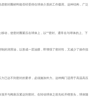
考虑密封圈材料能否经受得住球体介质的工作载荷。这种结构，广泛
移动，使密封圈紧压在球体上，以**密封。通常在与球体的上、下
特制的润滑油，以形成一层油膜，即增强了密封性，又减少了操作扭
压力已达不到密封的要求，必须施加外力。这种阀门适用于高温高压
体涨开与阀座压紧达到密封。在转动球体之前先松开楔形头，球体随