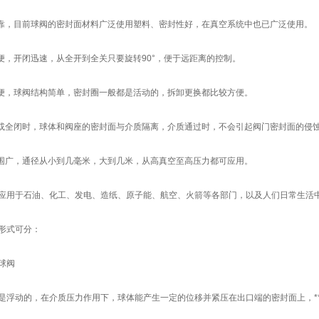
可靠，目前球阀的密封面材料广泛使用塑料、密封性好，在真空系统中也已广泛使用。
方便，开闭迅速，从全开到全关只要旋转90°，便于远距离的控制。
方便，球阀结构简单，密封圈一般都是活动的，拆卸更换都比较方便。
开或全闭时，球体和阀座的密封面与介质隔离，介质通过时，不会引起阀门密封面的侵
范围广，通径从小到几毫米，大到几米，从高真空至高压力都可应用。
性防水套管
成都加长型柔性防水套管
成都
应用于石油、化工、发电、造纸、原子能、航空、火箭等各部门，以及人们日常生活
形式可分：
球阀
是浮动的，在介质压力作用下，球体能产生一定的位移并紧压在出口端的密封面上，*