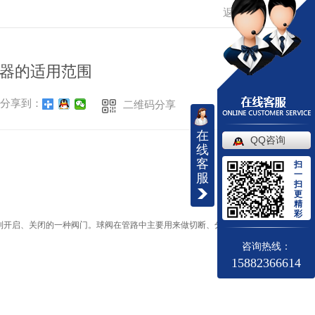
返回
器的适用范围
分享到：
二维码分享
在
QQ咨询
线
客
扫
一
服
扫
更
精
彩
到开启、关闭的一种阀门。球阀在管路中主要用来做切断、分配和改
咨询热线：
15882366614