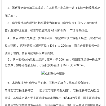
2、翼环及钢套管加工完成后，在其外壁均刷底漆一遍（底漆包括樟丹或冷
底子油）。
3、套管尺寸表内所列之材料重量为钢套管（套管长度 L 值按 200mm 计
算）及翼环之重量。钢套管及翼环用 A3 材料制作， T42 焊条焊接。
4 、套管穿墙处之墙壁，如遇非混凝土墙壁时应改用混凝土墙壁，其浇注混
凝土范围， Ⅱ型套管应比翼环直径（ D4 ）大 200mm ，而且必须将套管一次
浇固于墙内。套管内的填料应紧密捣实。
5 、防水套管处的混凝土墙厚，应不小于 200mm ，否则应使墙壁一边或两
边加厚，加厚部分的直径，.小应比翼环直径（ D4 ）大 200mm 。
6、水池预埋刚性套管多用油麻、石棉水泥填充，填充后紧密捣实。
常见套管管径理解错误： 防水套管结构简图见图1 。管径理解错误为概 念
错误，其错误之处在于未正确理解标准图集中D1和D3的关系，即未正确理解
套管与穿过套管的管道的关系。在结构施工图中，设计者一般标示预埋套管的