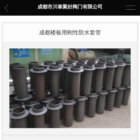
成都市川泰聚好阀门有限公司
成都楼板用刚性防水套管